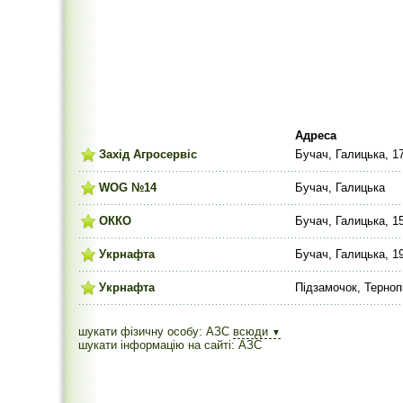
Адреса
Захід Агросервіс
Бучач, Галицька, 1
WOG №14
Бучач, Галицька
ОККО
Бучач, Галицька, 1
Укрнафта
Бучач, Галицька, 1
Укрнафта
Підзамочок, Терноп
шукати фізичну особу: АЗС
всюди
▼
шукати інформацію на сайті: АЗС