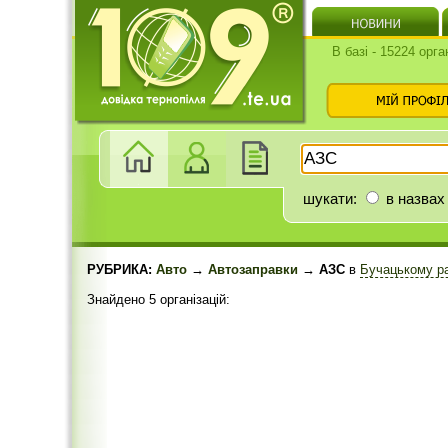
В базі - 15224 орга
шукати:
в назвах
РУБРИКА:
Авто
→
Автозаправки
→ АЗС
в
Бучацькому р
Знайдено 5 організацій: