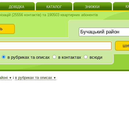
нізацій (25556 контактів) та 190503 квартирних абонентів
в рубриках та описах
в контактах
всюди
айоні
і
в рубриках та описах
▼
▼