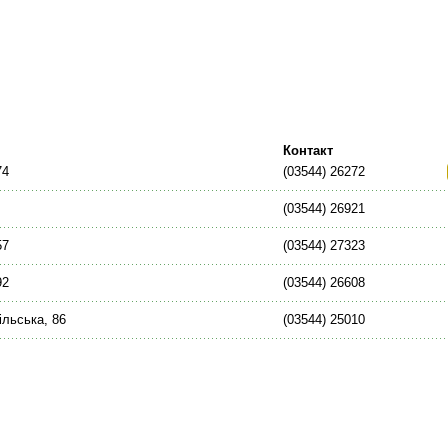
Контакт
74
(03544) 26272
(03544) 26921
57
(03544) 27323
92
(03544) 26608
ільська, 86
(03544) 25010