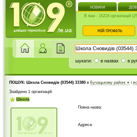
В базі - 15224 організацій (
шукати:
в назвах
в ру
ПОШУК: Школа Сновидів (03544) 33380
в
Бучацькому районі
і
в
▼
Знайдено 1 організацій:
Школа
Повна назва:
Адреса: