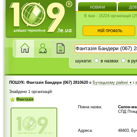
В базі - 15224 організацій (
шукати:
в назвах
в ру
ПОШУК: Фантазія Бандери (067) 2810620
в
Бучацькому районі
і
▼
Знайдено 1 організацій:
Фантазія
Повна назва:
Салон-ма
СПД Птиць
Адреса:
48403, Бу