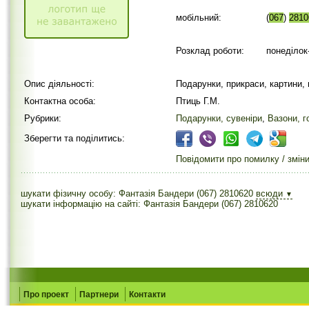
мобільний:
(
067
)
2810
Розклад роботи:
понеділок-
Опис діяльності:
Подарунки, прикраси, картини, 
Контактна особа:
Птиць Г.М.
Рубрики:
Подарунки, сувеніри
,
Вазони, 
Зберегти та поділитись:
Повідомити про помилку / змін
шукати фізичну особу: Фантазія Бандери (067) 2810620
всюди
▼
шукати інформацію на сайті: Фантазія Бандери (067) 2810620
Про проект
Партнери
Контакти