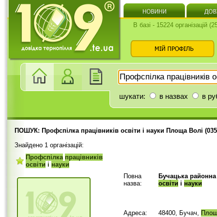
В базі - 15224 організацій (
шукати:
в назвах
в ру
ПОШУК: Профспілка працівників освіти і науки Площа Волі (035
Знайдено 1 організацій:
Профспілка
працівників
освіти
і
науки
Повна
Бучацька районна
назва:
освіти
і
науки
Адреса:
48400, Бучач,
Пло