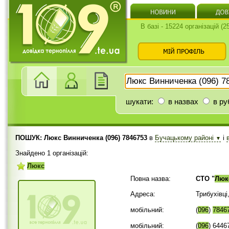
В базі - 15224 організацій (
шукати:
в назвах
в ру
ПОШУК: Люкс Винниченка (096) 7846753
в
Бучацькому районі
і
▼
Знайдено 1 організацій:
Люкс
Повна назва:
СТО "
Люк
Адреса:
Трибухівці
мобільний:
(
096
)
7846
мобільний:
(
096
) 6446