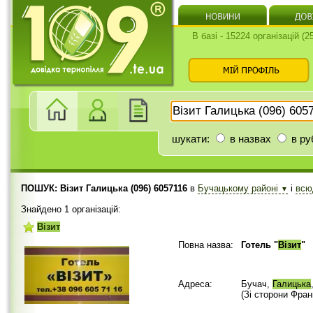
В базі - 15224 організацій (
шукати:
в назвах
в ру
ПОШУК: Візит Галицька (096) 6057116
в
Бучацькому районі
і
вс
▼
Знайдено 1 організацій:
Візит
Повна назва:
Готель "
Візит
"
Адреса:
Бучач,
Галицька
(Зі сторони Фра