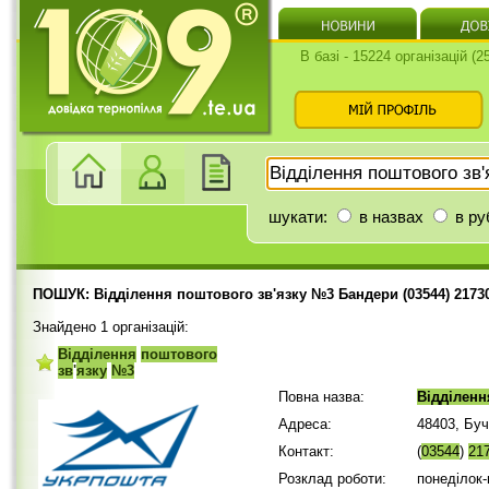
В базі - 15224 організацій (
шукати:
в назвах
в ру
ПОШУК: Відділення поштового зв'язку №3 Бандери (03544) 2173
Знайдено 1 організацій:
Відділення
поштового
зв
'
язку
№3
Повна назва:
Відділенн
Адреса:
48403, Бу
Контакт:
(
03544
)
21
Розклад роботи:
понеділок-