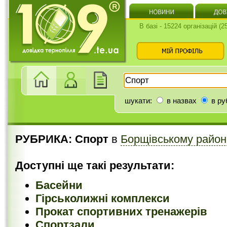
В базі - 15224 організацій (
шукати:
в назвах
в ру
РУБРИКА: Спорт
в
Борщівському район
Доступні ще такі результати:
Басейни
Гірськолижні комплекси
Прокат спортивних тренажерів
Спортзали