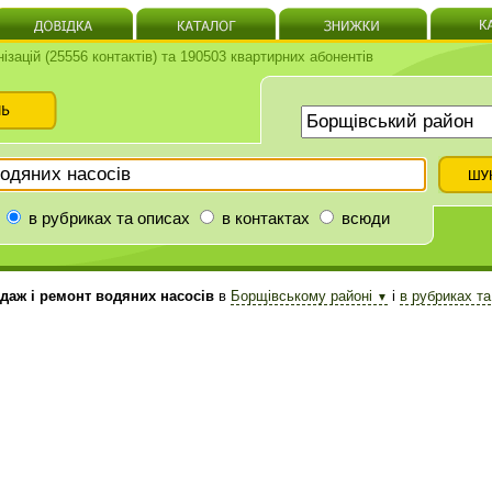
нізацій (25556 контактів) та 190503 квартирних абонентів
в рубриках та описах
в контактах
всюди
аж і ремонт водяних насосів
в
Борщівському районі
і
в рубриках т
▼