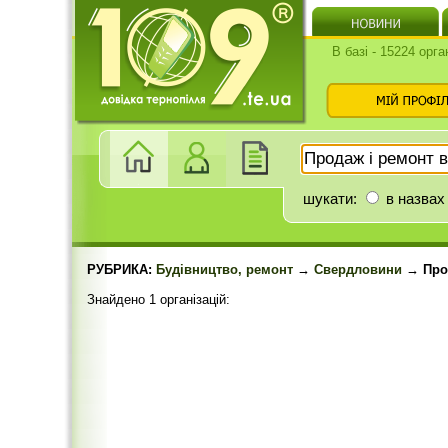
В базі - 15224 орга
шукати:
в назвах
РУБРИКА:
Будівництво, ремонт
→
Свердловини
→ Прод
Знайдено 1 організацій: