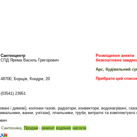
Сантехцентр
Розміщення анкети
СПД Ярема Василь Григорович
безкоштовне завдяк
Арс, будівельний с
Прибрати цей списо
48700, Борщів, Кондри, 20
(03541) 23951
овані і димові), колонки газові, радіатори, конвектори, водонагрівачі, газо
мивальники, ванни, унітази), лічильники, труби, витратні та комплектуючі
ович
,
Сантехніка
,
Продаж
і
ремонт
водяних
насосів