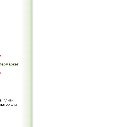
и:
упермаркет
к
ві плити,
 матеріали