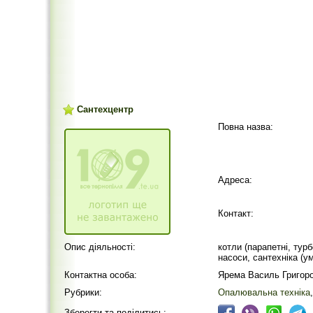
Сантехцентр
Повна назва:
Адреса:
Контакт:
Опис діяльності:
котли (парапетні, турб
насоси, сантехніка (у
Контактна особа:
Ярема Василь Григор
Рубрики:
Опалювальна техніка
Зберегти та поділитись: