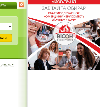
а описах
▼