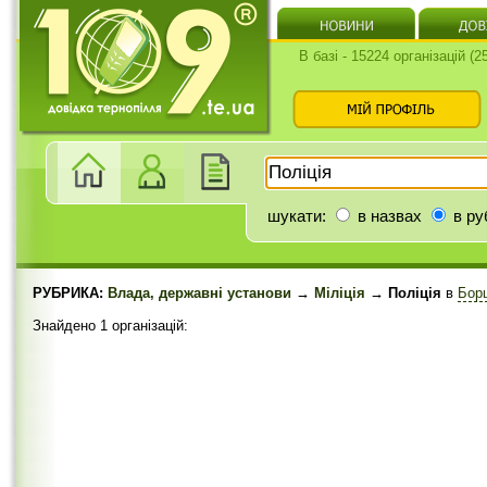
В базі - 15224 організацій (
шукати:
в назвах
в ру
РУБРИКА:
Влада, державні установи
→
Міліція
→ Поліція
в
Бор
Знайдено 1 організацій: