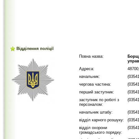
Відділення поліції
Повна назва:
Борщі
управ
Адреса:
48700
начальник:
(0354
чергова частина:
(0354
перший заступник:
(0354
заступник по роботі з
(0354
персоналом:
начальник штабу:
(0354
відділ карного розшуку:
(0354
відділ охорони
(0354
громадського порядку: