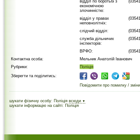
відділ по боротьбі з
(0354
економічною
злочинністю:
відділ у правах
(0354
неповнолітніх:
слідчий відділ:
(0354
служба дільничих
(0354
інспекторів:
ВРФО:
(0354
Контактна особа:
Мельник Анатолій Іванович
Рубрики:
Поліція
Зберегти та поділитись:
Повідомити про помилку / змін
шукати фізичну особу: Поліція
всюди
▼
шукати інформацію на сайті: Поліція