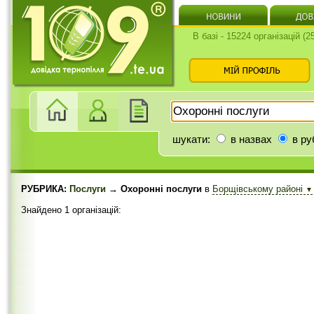
В базі - 15224 організацій (
шукати:
в назвах
в ру
РУБРИКА:
Послуги
→ Охоронні послуги
в
Борщівському районі
▼
Знайдено 1 організацій: