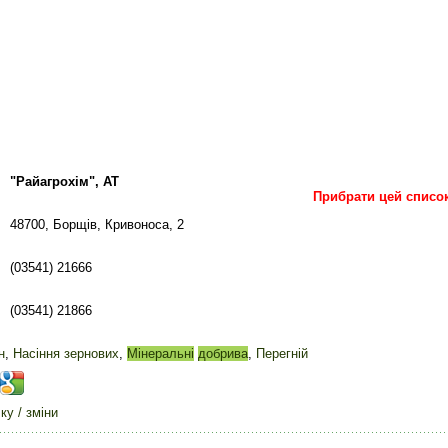
"Райагрохім", АТ
Прибрати цей списо
48700, Борщів, Кривоноса, 2
(03541) 21666
(03541) 21866
н
,
Насіння зернових
,
Мінеральні
добрива
,
Перегній
у / зміни