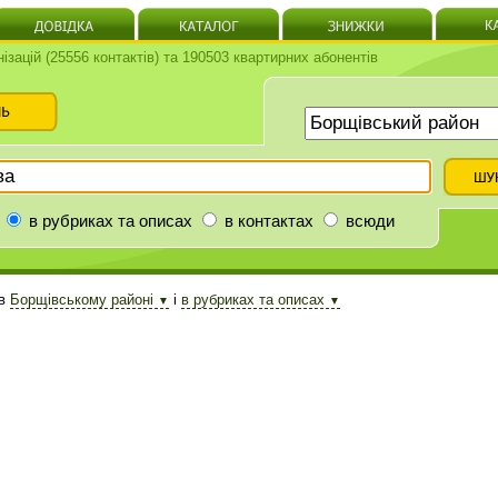
нізацій (25556 контактів) та 190503 квартирних абонентів
в рубриках та описах
в контактах
всюди
в
Борщівському районі
і
в рубриках та описах
▼
▼