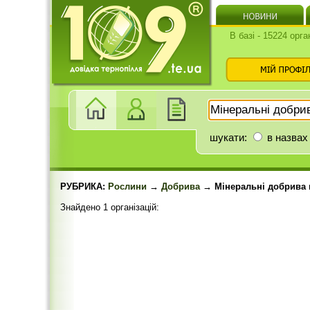
В базі - 15224 орга
шукати:
в назвах
РУБРИКА:
Рослини
→
Добрива
→ Мінеральні добрива
Знайдено 1 організацій: