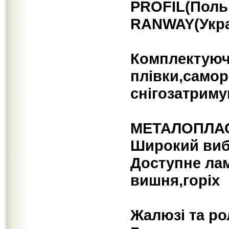
PROFIL(Поль
RANWAY(Укра
Комплектуючі
плівки,саморі
снігозатримув
МЕТАЛОПЛАСТ
Широкий вибі
Доступне лам
вишня,горіх
Жалюзі та ро