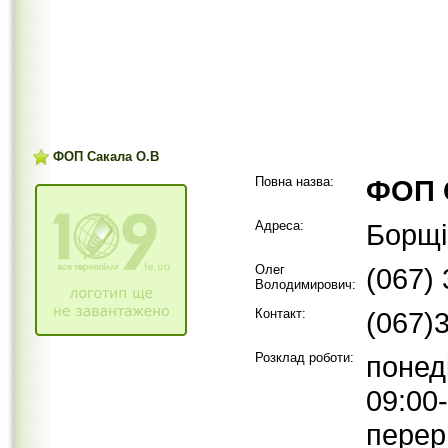
ФОП Сакала О.В
Повна назва:
ФОП 
Адреса:
Борщі
Олег
(067)
Володимирович:
Контакт:
(067)
Розклад роботи:
понед
09:00-
перер