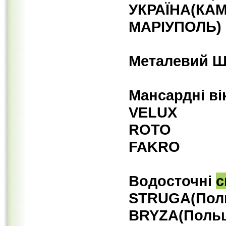
УКРАЇНА(КА
МАРІУПОЛЬ)
Металевий Ш
Мансардні ві
VELUX
ROTO
FAKRO
Водосточні
с
STRUGA(Пол
BRYZA(Поль