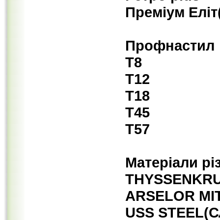
Преміум Еліт
Профнастил
Т8
Т12
Т18
Т45
Т57
Матеріали рі
THYSSENKRU
ARSELOR MI
USS STEEL(