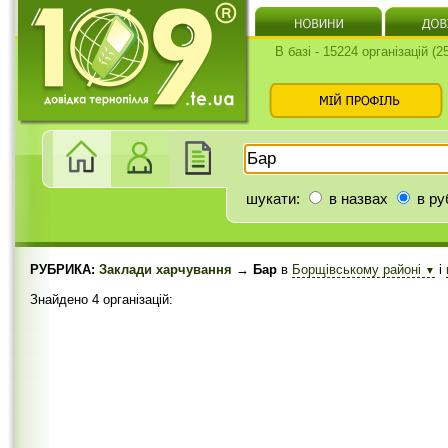
В базі - 15224 організацій (
шукати:
в назвах
в ру
РУБРИКА:
Заклади харчування
→ Бар
в
Борщівському районі
і
▼
Знайдено 4 організацій: