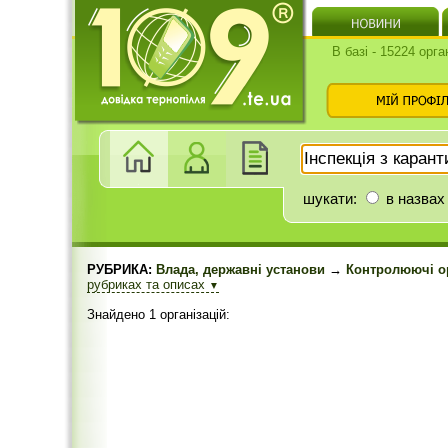
В базі - 15224 орга
шукати:
в назвах
РУБРИКА:
Влада, державні установи
→
Контролюючі ор
рубриках та описах
▼
Знайдено 1 організацій: