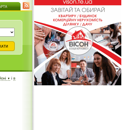
йоні
і
в
▼