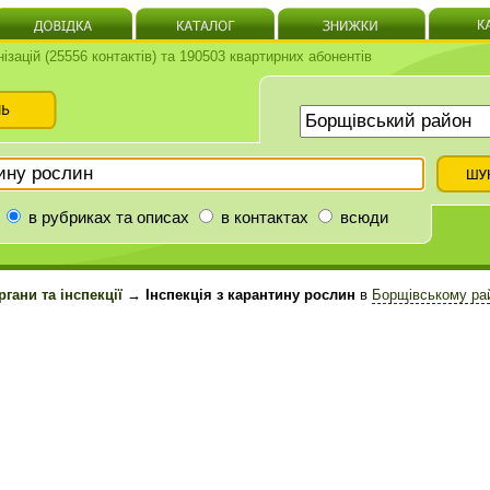
нізацій (25556 контактів) та 190503 квартирних абонентів
в рубриках та описах
в контактах
всюди
гани та інспекції
→ Інспекція з карантину рослин
в
Борщівському ра