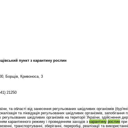
щівський пункт з карантину рослин
00, Борщів, Кривоноса, 3
541) 21250
їни, та області від занесення регульованих шкідливих організмів (бур'янів
окалізація та ліквідація регульованих шкідливих організмів, запобігання 
ких регульованих шкідливих організмів на території України, здійснення де
ням карантинного режиму і проведенням заходів з
карантину
рослин
при 
ввезенні, транспортуванні, зберіганні, переробці, реалізації та використанні