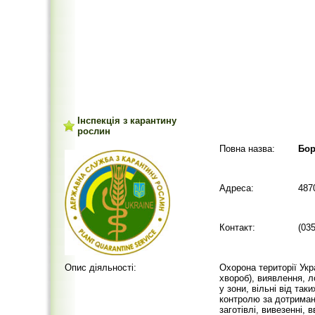
Інспекція з карантину
рослин
Повна назва:
Бор
Адреса:
487
Контакт:
(03
Опис діяльності:
Охорона території Укра
хвороб), виявлення, л
у зони, вільні від та
контролю за дотриман
заготівлі, вивезенні, 