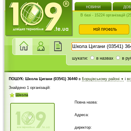
В базі - 15224 організацій (
шукати:
в назвах
в ру
ПОШУК: Школа Цигани (03541) 36440
в
Борщівському районі
і
в
▼
Знайдено 1 організацій:
Школа
Повна назва:
Адреса:
директор: