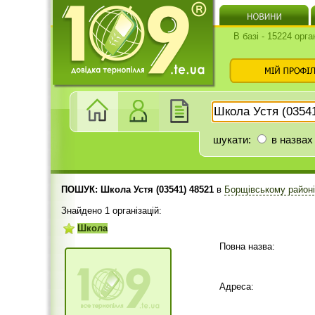
В базі - 15224 орга
шукати:
в назвах
ПОШУК: Школа Устя (03541) 48521
в
Борщівському район
Знайдено 1 організацій:
Школа
Повна назва:
Адреса: