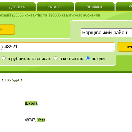
нізацій (25556 контактів) та 190503 квартирних абонентів
в рубриках та описах
в контактах
всюди
і
і
всюди
▼
▼
Школа
48747,
Устя