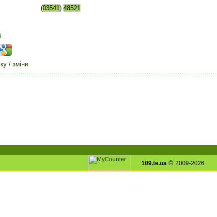
(
03541
)
48521
і
у / зміни
©
109.te.ua
2009-2026