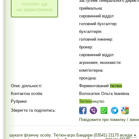
заступник генерального директ
приймальна:
сировинний відділ:
головний бухгалтер:
бухгалтерія:
головний інженер:
брокер:
сировинний відділ:
агрономія, економісти:
комп'ютерна:
прохідна:
Опис діяльності:
Ферментований
тютюн
Контактна особа:
Волохатюк Ольга Іванівна
Рубрики:
Тютюн
ництво
Зберегти та поділитись:
Повідомити про помилку / змін
шукати фізичну особу: Тютюн-агро Бандери (03541) 21175
всюди
▼