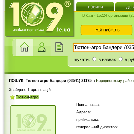
В базі - 15224 організацій (
шукати:
в назвах
в ру
ПОШУК: Тютюн-агро Бандери (03541) 21175
в
Борщівському район
Знайдено 1 організацій:
Тютюн
-
агро
Повна назва:
Адреса:
приймальна:
генеральний директор: