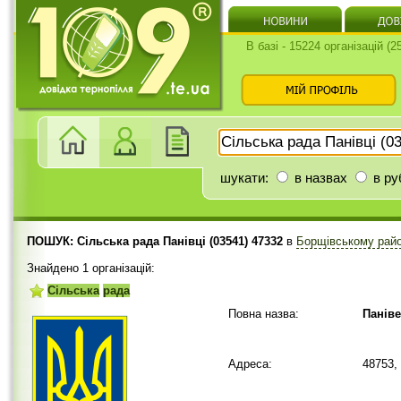
В базі - 15224 організацій (
шукати:
в назвах
в ру
ПОШУК: Сільська рада Панівці (03541) 47332
в
Борщівському рай
Знайдено 1 організацій:
Сільська
рада
Повна назва:
Панів
Адреса:
48753,