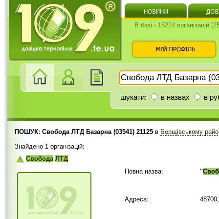
В базі - 15224 організацій (
шукати:
в назвах
в ру
ПОШУК: Свобода ЛТД Базарна (03541) 21125
в
Борщівському райо
Знайдено 1 організацій:
Свобода
ЛТД
Повна назва:
"
Своб
Адреса:
48700