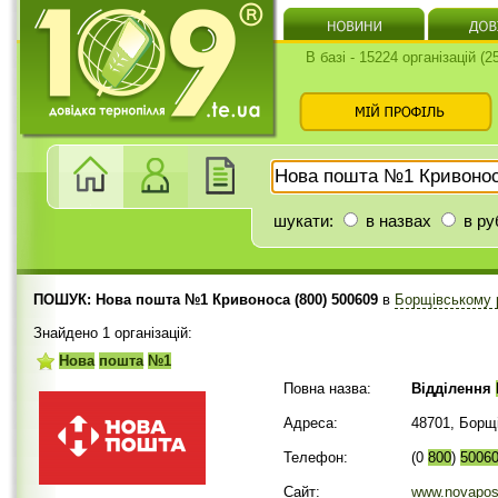
В базі - 15224 організацій (
шукати:
в назвах
в ру
ПОШУК: Нова пошта №1 Кривоноса (800) 500609
в
Борщівському 
Знайдено 1 організацій:
Нова
пошта
№1
Повна назва:
Відділення
Адреса:
48701, Борщ
Телефон:
(0
800
)
5006
Сайт:
www.novapos