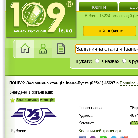
В базі - 15224 організацій (
шукати:
в назвах
в ру
ПОШУК: Залізнична станція Іване-Пусте (03541) 45697
в
Борщівсь
Знайдено 1 організацій:
Залізнична
станція
Повна назва:
"Ук
Адреса:
487
Контакт:
(
035
Рубрики:
Залізничний транспорт