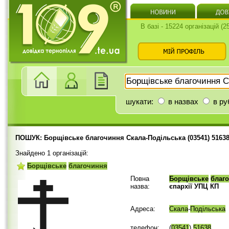
В базі - 15224 організацій (
шукати:
в назвах
в ру
ПОШУК: Борщівське благочиння Скала-Подільська (03541) 5163
Знайдено 1 організацій:
Борщівське
благочиння
Повна
Борщівське
благ
назва:
єпархії УПЦ КП
Адреса:
Скала
-
Подільська
телефон:
(
03541
)
51638