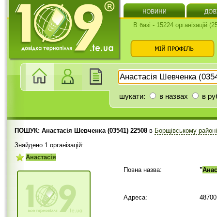
В базі - 15224 організацій (
шукати:
в назвах
в ру
ПОШУК: Анастасія Шевченка (03541) 22508
в
Борщівському район
Знайдено 1 організацій:
Анастасія
Повна назва:
"
Анас
Адреса:
48700