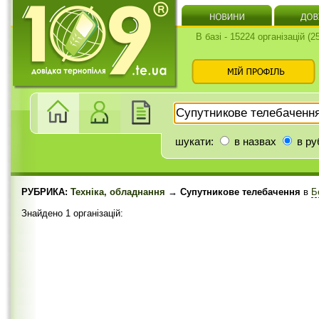
В базі - 15224 організацій (
шукати:
в назвах
в ру
РУБРИКА:
Техніка, обладнання
→ Супутникове телебачення
в
Б
Знайдено 1 організацій: