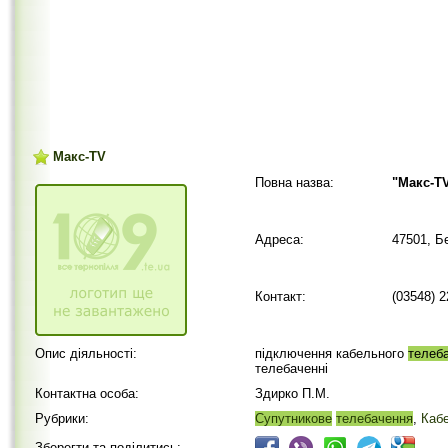
Макс-ТV
Повна назва:
"Макс-Т
Адреса:
47501, Б
Контакт:
(03548) 
Опис діяльності:
підключення кабельного
телеб
телебаченні
Контактна особа:
Здирко П.М.
Рубрики:
Супутникове
телебачення
,
Каб
Зберегти та поділитись: