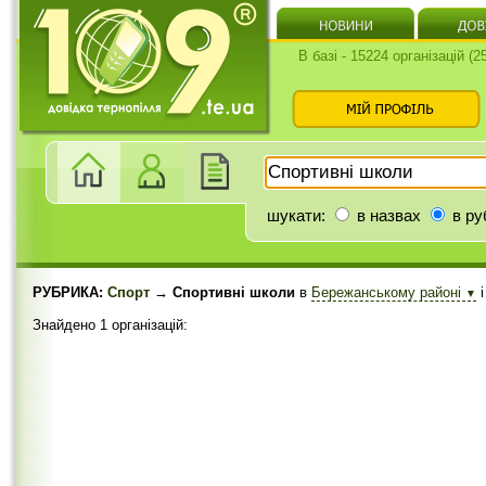
В базі - 15224 організацій (
шукати:
в назвах
в ру
РУБРИКА:
Спорт
→ Спортивні школи
в
Бережанському районі
▼
Знайдено 1 організацій: