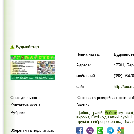
Будмайстер
Повна назва:
Будмайст
Адреса:
47501, Бер
мобільний:
(098) 0847
сайт:
http://budm
Опис діяльності:
Оптова та роздрібна торгівля 
Контактна особа:
Василь
Рубрики:
Щебінь, гравій
,
Роботи
мулярні
вироби
,
Сухі будівельні суміші
Бруківка вібропресована
,
Вклад
Зберегти та поділитись: