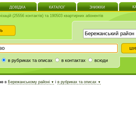
нізацій (25556 контактів) та 190503 квартирних абонентів
в рубриках та описах
в контактах
всюди
во
в
Бережанському районі
і
в рубриках та описах
▼
▼