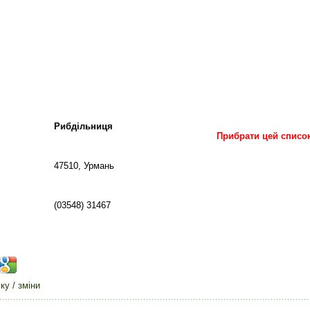
Рибдільниця
Прибрати цей списо
47510, Урмань
(03548) 31467
у / зміни