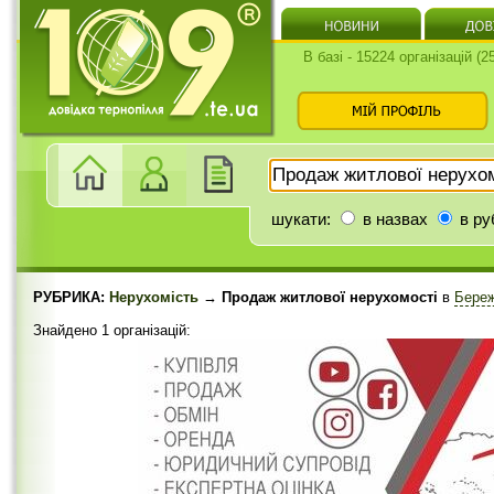
В базі - 15224 організацій (
шукати:
в назвах
в ру
РУБРИКА:
Нерухомість
→ Продаж житлової нерухомості
в
Береж
Знайдено 1 організацій: