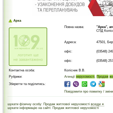
Арка
Повна назва:
"Арка", а
СПД Коліс
Адреса:
47501, Бе
офіс:
(03548) 24
офіс:
(03548) 25
Контактна особа:
Колісник В.В.
Рубрики:
Агенції
нерухомості
,
Продаж
жи
Зберегти та поділитись:
Повідомити про помилку / змін
шукати фізичну особу: Продаж житлової нерухомості
всюди
▼
шукати інформацію на сайті: Продаж житлової нерухомості