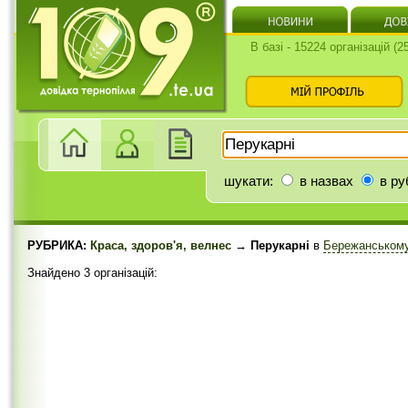
В базі - 15224 організацій (
шукати:
в назвах
в ру
РУБРИКА:
Краса, здоров'я, велнес
→ Перукарні
в
Бережанському
Знайдено 3 організацій: