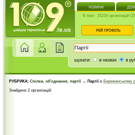
В базі - 15224 організацій (
шукати:
в назвах
в ру
РУБРИКА:
Спілки, об'єднання, партії
→ Партії
в
Бережанському 
Знайдено 2 організацій: