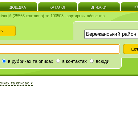
нізацій (25556 контактів) та 190503 квартирних абонентів
в рубриках та описах
в контактах
всюди
риках та описах
▼