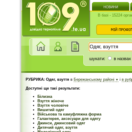
В базі - 15224 орга
шукати:
в назвах
РУБРИКА: Одяг, взуття
в
Бережанському районі
і
в руб
▼
Доступні ще такі результати:
Білизна
Взуття жіноче
Взуття чоловіче
Вишитий одяг
Військова та камуфляжна форма
Галантерея, аксесуари для одягу
Джинси, джинсовий одяг
Дитячий одяг, взуття
Молодіжний одяг