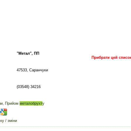
"Метал", ПП
Прибрати цей списо
47533, Саранчуки
(03548) 34216
ни
,
Прийом
металобрухт
у
у / зміни