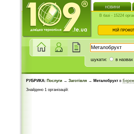
В базі - 15224 орга
шукати:
в назвах
РУБРИКА:
Послуги
→
Заготівля
→ Металобрухт
в
Береж
Знайдено 1 організацій: