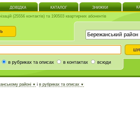
нізацій (25556 контактів) та 190503 квартирних абонентів
в рубриках та описах
в контактах
всюди
анському районі
і
в рубриках та описах
▼
▼