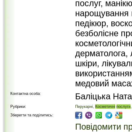
послуг, манік
нарощування н
педікюр, воско
безболісне пр
косметологічни
дерматолога, 
шкіри, лікувал
використанням
медовий масаж
Контактна особа:
Баліцька Ната
Рубрики:
Перукарні
,
Косметичні
послуги
Зберегти та поділитись:
Повідомити пр