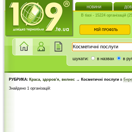
В базі - 15224 організацій (
шукати:
в назвах
в ру
РУБРИКА:
Краса, здоров'я, велнес
→ Косметичні послуги
в
Бере
Знайдено 1 організацій: