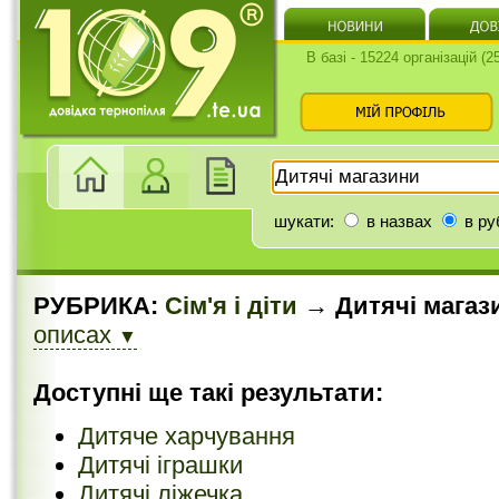
В базі - 15224 організацій (
шукати:
в назвах
в ру
РУБРИКА:
Сім'я і діти
→ Дитячі магаз
описах
▼
Доступні ще такі результати:
Дитяче харчування
Дитячі іграшки
Дитячі ліжечка