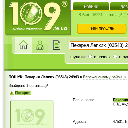
В базі - 15224 організацій (
шукати:
в назвах
в ру
ПОШУК: Пекарня Лепких (03548) 24943
в
Бережанському районі
▼
Знайдено 1 організацій:
Пекарня
Повна назва:
Пекарн
СПД Андр
Адреса:
47501, 