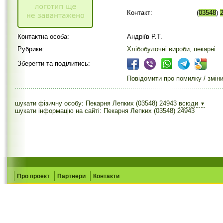
Контакт:
(
03548
)
Контактна особа:
Андріїв Р.Т.
Рубрики:
Хлібобулочні вироби, пекарні
Зберегти та поділитись:
Повідомити про помилку / змін
шукати фізичну особу: Пекарня Лепких (03548) 24943
всюди
▼
шукати інформацію на сайті: Пекарня Лепких (03548) 24943
Про проект
Партнери
Контакти