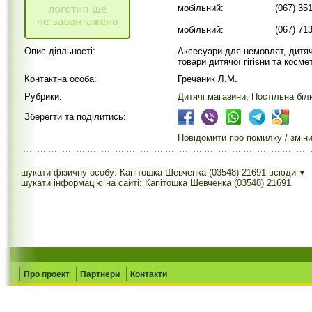
мобільний:
(067) 35
мобільний:
(067) 71
Опис діяльності:
Аксесуари для немовлят, дитячий
товари дитячої гігієни та косм
Контактна особа:
Гречаник Л.М.
Рубрики:
Дитячі магазини
,
Постільна біл
Зберегти та поділитись:
Повідомити про помилку / змін
шукати фізичну особу: Капітошка Шевченка (03548) 21691
всюди
▼
шукати інформацію на сайті: Капітошка Шевченка (03548) 21691
Про проект
Партнери
Контакти