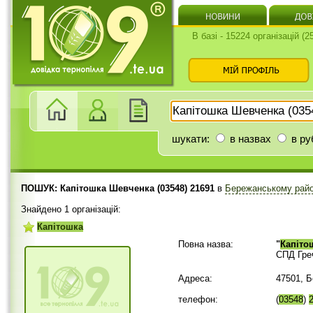
В базі - 15224 організацій (
шукати:
в назвах
в ру
ПОШУК: Капітошка Шевченка (03548) 21691
в
Бережанському рай
Знайдено 1 організацій:
Капітошка
Повна назва:
"
Капіто
СПД Гре
Адреса:
47501, 
телефон:
(
03548
)