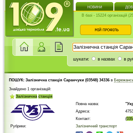
В базі - 15224 організацій (
шукати:
в назвах
в ру
ПОШУК: Залізнична станція Саранчуки (03548) 34336
в
Бережансь
Знайдено 1 організацій:
Залізнична
станція
Повна назва:
"Ук
Адреса:
475
Контакт:
(
035
Рубрики:
Залізничний транспорт