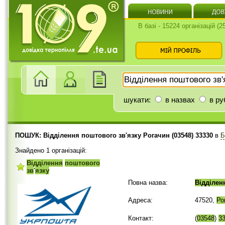
В базі - 15224 організацій (
шукати:
в назвах
в ру
ПОШУК: Відділення поштового зв'язку Рогачин (03548) 33330
в
Б
Знайдено 1 організацій:
Відділення
поштового
зв
'
язку
Повна назва:
Відділен
Адреса:
47520,
Ро
Контакт:
(
03548
)
3