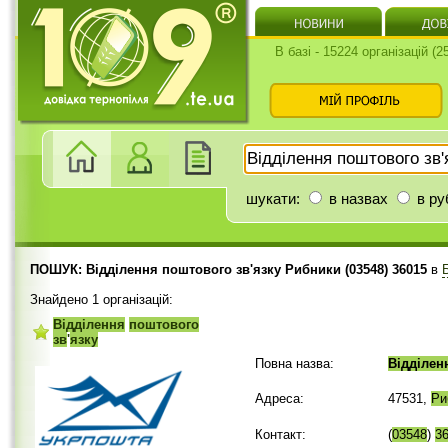
В базі - 15224 організацій (
шукати:
в назвах
в ру
ПОШУК: Відділення поштового зв'язку Рибники (03548) 36015
в
Знайдено 1 організацій:
Відділення
поштового
зв
'
язку
Повна назва:
Відділен
Адреса:
47531,
Ри
Контакт:
(
03548
)
3